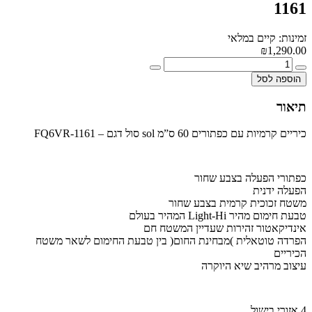
1161
זמינות: קיים במלאי
₪1,290.00
הוספה לסל
תיאור
כיריים קרמיות עם כפתורים 60 ס”מ sol סול דגם – FQ6VR-1161
כפתורי הפעלה בצבע שחור
הפעלה ידנית
משטח זכוכית קרמית בצבע שחור
טבעת חימום מהיר Light-Hi המהיר בעולם
אינדיקאטור זהירות שעדיין המשטח חם
הפרדה טוטאלית )מבחינת החום( בין טבעת החימום לשאר משטח
הכיריים
עיצוב מרהיב שיא היוקרה
4 אזורי בישול