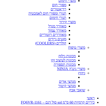
מוצרי חימום
מפזרי חום
רדיאטורים
תנורי ומפזרי חום לאמבטיה
תנורי חימום
מוצרי קירור
מאוורר מגדל
מאוורר עמוד
מאווררים רוטוריים
מזגנים ניידים
קולרים (COOLERS)
מוצרי טיפוח
מכונות גילוח
מכונות לעיצוב זקן
מכונות תספורת
מוצרי נינג'ה NINJA
גיהוץ
מגהצי אדים
מגהצי קיטור
שואבי אבק
ראשי
כיריים קרמיות 60 ס”מ sol סול דגם – FQ6VR-1161