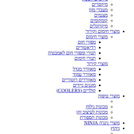
מיקסרים
מעבדי מזון
מצנמים
קומקומים
מיקרוגלים
מוצרי חימום וקירור
מוצרי חימום
מפזרי חום
רדיאטורים
תנורי ומפזרי חום לאמבטיה
תנורי חימום
מוצרי קירור
מאוורר מגדל
מאוורר עמוד
מאווררים רוטוריים
מזגנים ניידים
קולרים (COOLERS)
מוצרי טיפוח
מכונות גילוח
מכונות לעיצוב זקן
מכונות תספורת
מוצרי נינג'ה NINJA
גיהוץ