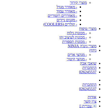
מוצרי קירור
- מאוורר מגדל
- מאוורר עמוד
- מאווררים רוטוריים
- מזגנים ניידים
- קולרים (COOLERS)
מוצרי טיפוח
- מכונות גילוח
- מכונות לעיצוב זקן
- מכונות תספורת
מוצרי נינג'ה NINJA
גיהוץ
- מגהצי אדים
- מגהצי קיטור
שואבי אבק
התחברות
026245537
התחברות
026245537
אודות
צרו קשר
עברית