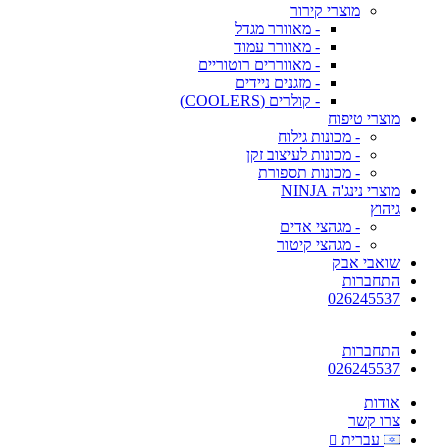
מוצרי קירור
- מאוורר מגדל
- מאוורר עמוד
- מאווררים רוטוריים
- מזגנים ניידים
- קולרים (COOLERS)
מוצרי טיפוח
- מכונות גילוח
- מכונות לעיצוב זקן
- מכונות תספורת
מוצרי נינג'ה NINJA
גיהוץ
- מגהצי אדים
- מגהצי קיטור
שואבי אבק
התחברות
026245537
התחברות
026245537
אודות
צרו קשר
עברית