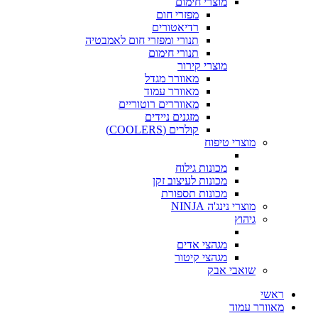
מוצרי חימום
מפזרי חום
רדיאטורים
תנורי ומפזרי חום לאמבטיה
תנורי חימום
מוצרי קירור
מאוורר מגדל
מאוורר עמוד
מאווררים רוטוריים
מזגנים ניידים
קולרים (COOLERS)
מוצרי טיפוח
מכונות גילוח
מכונות לעיצוב זקן
מכונות תספורת
מוצרי נינג'ה NINJA
גיהוץ
מגהצי אדים
מגהצי קיטור
שואבי אבק
ראשי
מאוורר עמוד