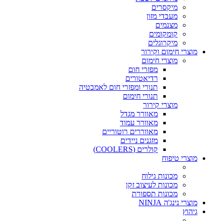
מיקסרים
מעבדי מזון
מצנמים
קומקומים
מיקרוגלים
מוצרי חימום וקירור
מוצרי חימום
מפזרי חום
רדיאטורים
תנורי ומפזרי חום לאמבטיה
תנורי חימום
מוצרי קירור
מאוורר מגדל
מאוורר עמוד
מאווררים רוטוריים
מזגנים ניידים
קולרים (COOLERS)
מוצרי טיפוח
מכונות גילוח
מכונות לעיצוב זקן
מכונות תספורת
מוצרי נינג'ה NINJA
גיהוץ