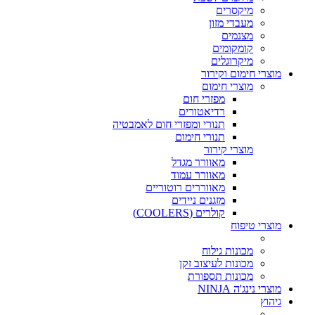
מיקסרים
מעבדי מזון
מצנמים
קומקומים
מיקרוגלים
מוצרי חימום וקירור
מוצרי חימום
מפזרי חום
רדיאטורים
תנורי ומפזרי חום לאמבטיה
תנורי חימום
מוצרי קירור
מאוורר מגדל
מאוורר עמוד
מאווררים רוטוריים
מזגנים ניידים
קולרים (COOLERS)
מוצרי טיפוח
מכונות גילוח
מכונות לעיצוב זקן
מכונות תספורת
מוצרי נינג'ה NINJA
גיהוץ