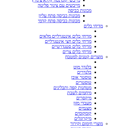
מייבשי קונדנסור (ללא צינור)
מייבשים עם צינור פליטה
מכונות כביסה
מכונות כביסה פתח עליון
מכונות כביסה פתח קדמי
מדיחי כלים
מדיחי כלים אינטגרליים מלאים
מדיחי כלים חצי אינטגרליים
מדיחי כלים סטנדרטיים
מדיחי כלים צרים
מוצרים קטנים למטבח
בלנדר מוט
בלנדרים
טוסטר אובן
טוסטרים
מטחנות קפה ותבלינים
מיחמים לשבת
מיקסרים
מעבדי מזון
מצנמים
קומקומים
מיקרוגלים
מוצרי חימום וקירור