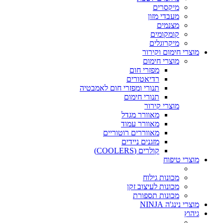
מיקסרים
מעבדי מזון
מצנמים
קומקומים
מיקרוגלים
מוצרי חימום וקירור
מוצרי חימום
מפזרי חום
רדיאטורים
תנורי ומפזרי חום לאמבטיה
תנורי חימום
מוצרי קירור
מאוורר מגדל
מאוורר עמוד
מאווררים רוטוריים
מזגנים ניידים
קולרים (COOLERS)
מוצרי טיפוח
מכונות גילוח
מכונות לעיצוב זקן
מכונות תספורת
מוצרי נינג'ה NINJA
גיהוץ