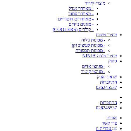
מוצרי קירור
- מאוורר מגדל
- מאוורר עמוד
- מאווררים רוטוריים
- מזגנים ניידים
- קולרים (COOLERS)
מוצרי טיפוח
- מכונות גילוח
- מכונות לעיצוב זקן
- מכונות תספורת
מוצרי נינג'ה NINJA
גיהוץ
- מגהצי אדים
- מגהצי קיטור
שואבי אבק
התחברות
026245537
התחברות
026245537
אודות
צרו קשר
עברית