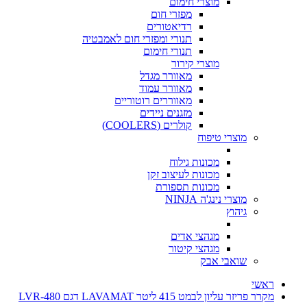
מוצרי חימום
מפזרי חום
רדיאטורים
תנורי ומפזרי חום לאמבטיה
תנורי חימום
מוצרי קירור
מאוורר מגדל
מאוורר עמוד
מאווררים רוטוריים
מזגנים ניידים
קולרים (COOLERS)
מוצרי טיפוח
מכונות גילוח
מכונות לעיצוב זקן
מכונות תספורת
מוצרי נינג'ה NINJA
גיהוץ
מגהצי אדים
מגהצי קיטור
שואבי אבק
ראשי
מקרר פריזר עליון לבמט 415 ליטר LAVAMAT דגם LVR-480