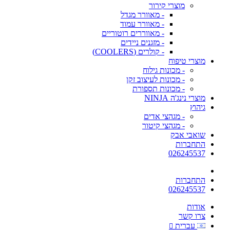
מוצרי קירור
- מאוורר מגדל
- מאוורר עמוד
- מאווררים רוטוריים
- מזגנים ניידים
- קולרים (COOLERS)
מוצרי טיפוח
- מכונות גילוח
- מכונות לעיצוב זקן
- מכונות תספורת
מוצרי נינג'ה NINJA
גיהוץ
- מגהצי אדים
- מגהצי קיטור
שואבי אבק
התחברות
026245537
התחברות
026245537
אודות
צרו קשר
עברית