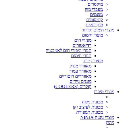
מיקסרים
מעבדי מזון
מצנמים
קומקומים
מיקרוגלים
מוצרי חימום וקירור
מוצרי חימום
מפזרי חום
רדיאטורים
תנורי ומפזרי חום לאמבטיה
תנורי חימום
מוצרי קירור
מאוורר מגדל
מאוורר עמוד
מאווררים רוטוריים
מזגנים ניידים
קולרים (COOLERS)
מוצרי טיפוח
מכונות גילוח
מכונות לעיצוב זקן
מכונות תספורת
מוצרי נינג'ה NINJA
גיהוץ