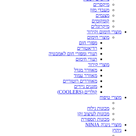
מיקסרים
מעבדי מזון
מצנמים
קומקומים
מיקרוגלים
מוצרי חימום וקירור
מוצרי חימום
מפזרי חום
רדיאטורים
תנורי ומפזרי חום לאמבטיה
תנורי חימום
מוצרי קירור
מאוורר מגדל
מאוורר עמוד
מאווררים רוטוריים
מזגנים ניידים
קולרים (COOLERS)
מוצרי טיפוח
מכונות גילוח
מכונות לעיצוב זקן
מכונות תספורת
מוצרי נינג'ה NINJA
גיהוץ