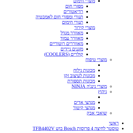
מוצרי חימום
מפזרי חום
רדיאטורים
תנורי ומפזרי חום לאמבטיה
תנורי חימום
מוצרי קירור
מאוורר מגדל
מאוורר עמוד
מאווררים רוטוריים
מזגנים ניידים
קולרים (COOLERS)
מוצרי טיפוח
מכונות גילוח
מכונות לעיצוב זקן
מכונות תספורת
מוצרי נינג'ה NINJA
גיהוץ
מגהצי אדים
מגהצי קיטור
שואבי אבק
ראשי
טוסטר לחיצה 4 פרוסות Bosch בוש TFB4402V