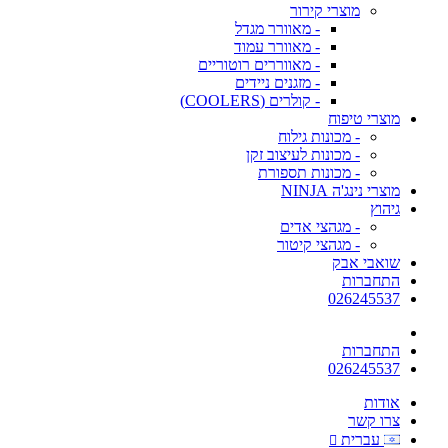
מוצרי קירור
- מאוורר מגדל
- מאוורר עמוד
- מאווררים רוטוריים
- מזגנים ניידים
- קולרים (COOLERS)
מוצרי טיפוח
- מכונות גילוח
- מכונות לעיצוב זקן
- מכונות תספורת
מוצרי נינג'ה NINJA
גיהוץ
- מגהצי אדים
- מגהצי קיטור
שואבי אבק
התחברות
026245537
התחברות
026245537
אודות
צרו קשר
עברית