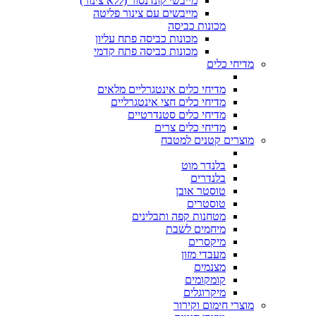
מייבשי קונדנסור (ללא צינור)
מייבשים עם צינור פליטה
מכונות כביסה
מכונות כביסה פתח עליון
מכונות כביסה פתח קדמי
מדיחי כלים
מדיחי כלים אינטגרליים מלאים
מדיחי כלים חצי אינטגרליים
מדיחי כלים סטנדרטיים
מדיחי כלים צרים
מוצרים קטנים למטבח
בלנדר מוט
בלנדרים
טוסטר אובן
טוסטרים
מטחנות קפה ותבלינים
מיחמים לשבת
מיקסרים
מעבדי מזון
מצנמים
קומקומים
מיקרוגלים
מוצרי חימום וקירור