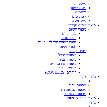
מיקסרים
מעבדי מזון
מצנמים
קומקומים
מיקרוגלים
מוצרי חימום וקירור
מוצרי חימום
מפזרי חום
רדיאטורים
תנורי ומפזרי חום לאמבטיה
תנורי חימום
מוצרי קירור
מאוורר מגדל
מאוורר עמוד
מאווררים רוטוריים
מזגנים ניידים
קולרים (COOLERS)
מוצרי טיפוח
מכונות גילוח
מכונות לעיצוב זקן
מכונות תספורת
מוצרי נינג'ה NINJA
גיהוץ