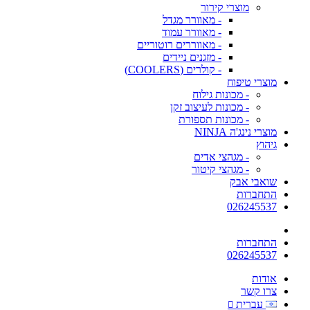
מוצרי קירור
- מאוורר מגדל
- מאוורר עמוד
- מאווררים רוטוריים
- מזגנים ניידים
- קולרים (COOLERS)
מוצרי טיפוח
- מכונות גילוח
- מכונות לעיצוב זקן
- מכונות תספורת
מוצרי נינג'ה NINJA
גיהוץ
- מגהצי אדים
- מגהצי קיטור
שואבי אבק
התחברות
026245537
התחברות
026245537
אודות
צרו קשר
עברית