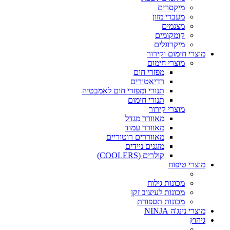
מיקסרים
מעבדי מזון
מצנמים
קומקומים
מיקרוגלים
מוצרי חימום וקירור
מוצרי חימום
מפזרי חום
רדיאטורים
תנורי ומפזרי חום לאמבטיה
תנורי חימום
מוצרי קירור
מאוורר מגדל
מאוורר עמוד
מאווררים רוטוריים
מזגנים ניידים
קולרים (COOLERS)
מוצרי טיפוח
מכונות גילוח
מכונות לעיצוב זקן
מכונות תספורת
מוצרי נינג'ה NINJA
גיהוץ