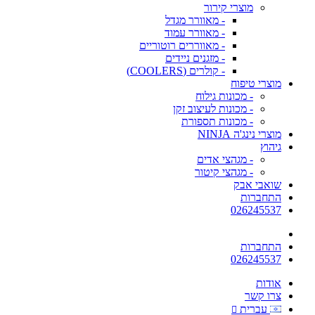
מוצרי קירור
- מאוורר מגדל
- מאוורר עמוד
- מאווררים רוטוריים
- מזגנים ניידים
- קולרים (COOLERS)
מוצרי טיפוח
- מכונות גילוח
- מכונות לעיצוב זקן
- מכונות תספורת
מוצרי נינג'ה NINJA
גיהוץ
- מגהצי אדים
- מגהצי קיטור
שואבי אבק
התחברות
026245537
התחברות
026245537
אודות
צרו קשר
עברית