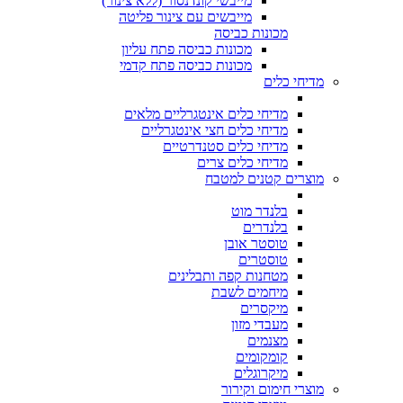
מייבשי קונדנסור (ללא צינור)
מייבשים עם צינור פליטה
מכונות כביסה
מכונות כביסה פתח עליון
מכונות כביסה פתח קדמי
מדיחי כלים
מדיחי כלים אינטגרליים מלאים
מדיחי כלים חצי אינטגרליים
מדיחי כלים סטנדרטיים
מדיחי כלים צרים
מוצרים קטנים למטבח
בלנדר מוט
בלנדרים
טוסטר אובן
טוסטרים
מטחנות קפה ותבלינים
מיחמים לשבת
מיקסרים
מעבדי מזון
מצנמים
קומקומים
מיקרוגלים
מוצרי חימום וקירור