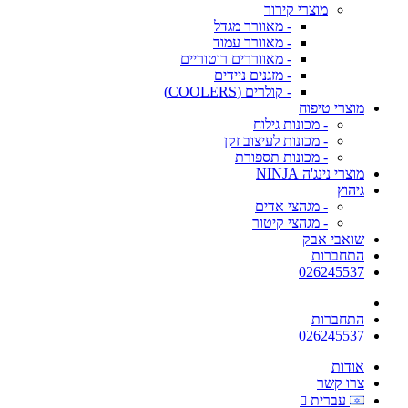
מוצרי קירור
- מאוורר מגדל
- מאוורר עמוד
- מאווררים רוטוריים
- מזגנים ניידים
- קולרים (COOLERS)
מוצרי טיפוח
- מכונות גילוח
- מכונות לעיצוב זקן
- מכונות תספורת
מוצרי נינג'ה NINJA
גיהוץ
- מגהצי אדים
- מגהצי קיטור
שואבי אבק
התחברות
026245537
התחברות
026245537
אודות
צרו קשר
עברית