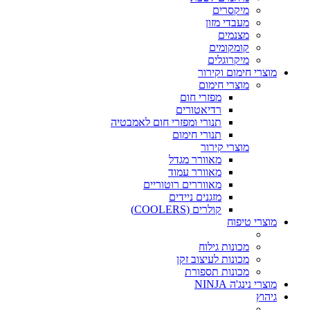
מיקסרים
מעבדי מזון
מצנמים
קומקומים
מיקרוגלים
מוצרי חימום וקירור
מוצרי חימום
מפזרי חום
רדיאטורים
תנורי ומפזרי חום לאמבטיה
תנורי חימום
מוצרי קירור
מאוורר מגדל
מאוורר עמוד
מאווררים רוטוריים
מזגנים ניידים
קולרים (COOLERS)
מוצרי טיפוח
מכונות גילוח
מכונות לעיצוב זקן
מכונות תספורת
מוצרי נינג'ה NINJA
גיהוץ