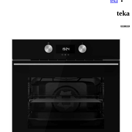
teka
teka