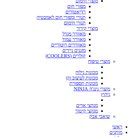
מוצרי חימום
מפזרי חום
רדיאטורים
תנורי ומפזרי חום לאמבטיה
תנורי חימום
מוצרי קירור
מאוורר מגדל
מאוורר עמוד
מאווררים רוטוריים
מזגנים ניידים
קולרים (COOLERS)
מוצרי טיפוח
מכונות גילוח
מכונות לעיצוב זקן
מכונות תספורת
מוצרי נינג'ה NINJA
גיהוץ
מגהצי אדים
מגהצי קיטור
שואבי אבק
ראשי
מותגים