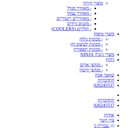
מוצרי קירור
- מאוורר מגדל
- מאוורר עמוד
- מאווררים רוטוריים
- מזגנים ניידים
- קולרים (COOLERS)
מוצרי טיפוח
- מכונות גילוח
- מכונות לעיצוב זקן
- מכונות תספורת
מוצרי נינג'ה NINJA
גיהוץ
- מגהצי אדים
- מגהצי קיטור
שואבי אבק
התחברות
026245537
התחברות
026245537
אודות
צרו קשר
עברית