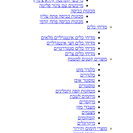
מייבשי קונדנסור (ללא צינור)
מייבשים עם צינור פליטה
מכונות כביסה
מכונות כביסה פתח עליון
מכונות כביסה פתח קדמי
מדיחי כלים
מדיחי כלים אינטגרליים מלאים
מדיחי כלים חצי אינטגרליים
מדיחי כלים סטנדרטיים
מדיחי כלים צרים
מוצרים קטנים למטבח
בלנדר מוט
בלנדרים
טוסטר אובן
טוסטרים
מטחנות קפה ותבלינים
מיחמים לשבת
מיקסרים
מעבדי מזון
מצנמים
קומקומים
מיקרוגלים
מוצרי חימום וקירור