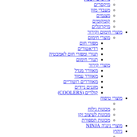
מיקסרים
מעבדי מזון
מצנמים
קומקומים
מיקרוגלים
מוצרי חימום וקירור
מוצרי חימום
מפזרי חום
רדיאטורים
תנורי ומפזרי חום לאמבטיה
תנורי חימום
מוצרי קירור
מאוורר מגדל
מאוורר עמוד
מאווררים רוטוריים
מזגנים ניידים
קולרים (COOLERS)
מוצרי טיפוח
מכונות גילוח
מכונות לעיצוב זקן
מכונות תספורת
מוצרי נינג'ה NINJA
גיהוץ