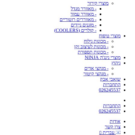
מוצרי קירור
- מאוורר מגדל
- מאוורר עמוד
- מאווררים רוטוריים
- מזגנים ניידים
- קולרים (COOLERS)
מוצרי טיפוח
- מכונות גילוח
- מכונות לעיצוב זקן
- מכונות תספורת
מוצרי נינג'ה NINJA
גיהוץ
- מגהצי אדים
- מגהצי קיטור
שואבי אבק
התחברות
026245537
התחברות
026245537
אודות
צרו קשר
עברית