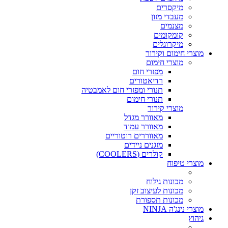
מיקסרים
מעבדי מזון
מצנמים
קומקומים
מיקרוגלים
מוצרי חימום וקירור
מוצרי חימום
מפזרי חום
רדיאטורים
תנורי ומפזרי חום לאמבטיה
תנורי חימום
מוצרי קירור
מאוורר מגדל
מאוורר עמוד
מאווררים רוטוריים
מזגנים ניידים
קולרים (COOLERS)
מוצרי טיפוח
מכונות גילוח
מכונות לעיצוב זקן
מכונות תספורת
מוצרי נינג'ה NINJA
גיהוץ