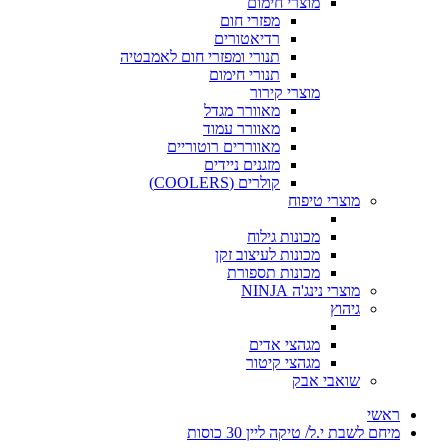
מוצרי חימום
מפזרי חום
רדיאטורים
תנורי ומפזרי חום לאמבטיה
תנורי חימום
מוצרי קירור
מאוורר מגדל
מאוורר עמוד
מאווררים רוטוריים
מזגנים ניידים
קולרים (COOLERS)
מוצרי טיפוח
מכונות גילוח
מכונות לעיצוב זקן
מכונות תספורת
מוצרי נינג'ה NINJA
גיהוץ
מגהצי אדים
מגהצי קיטור
שואבי אבק
ראשי
מיחם לשבת י.ל/ טיקה ליין 30 כוסות