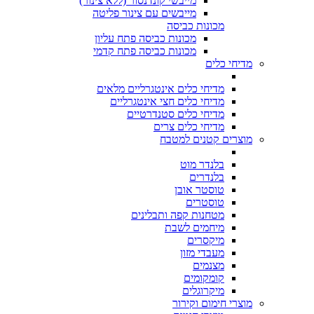
מייבשי קונדנסור (ללא צינור)
מייבשים עם צינור פליטה
מכונות כביסה
מכונות כביסה פתח עליון
מכונות כביסה פתח קדמי
מדיחי כלים
מדיחי כלים אינטגרליים מלאים
מדיחי כלים חצי אינטגרליים
מדיחי כלים סטנדרטיים
מדיחי כלים צרים
מוצרים קטנים למטבח
בלנדר מוט
בלנדרים
טוסטר אובן
טוסטרים
מטחנות קפה ותבלינים
מיחמים לשבת
מיקסרים
מעבדי מזון
מצנמים
קומקומים
מיקרוגלים
מוצרי חימום וקירור