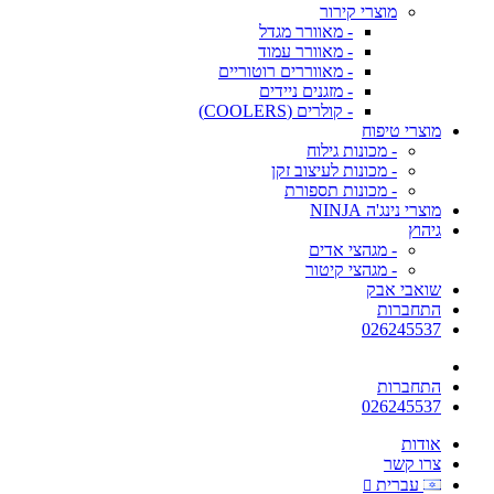
מוצרי קירור
- מאוורר מגדל
- מאוורר עמוד
- מאווררים רוטוריים
- מזגנים ניידים
- קולרים (COOLERS)
מוצרי טיפוח
- מכונות גילוח
- מכונות לעיצוב זקן
- מכונות תספורת
מוצרי נינג'ה NINJA
גיהוץ
- מגהצי אדים
- מגהצי קיטור
שואבי אבק
התחברות
026245537
התחברות
026245537
אודות
צרו קשר
עברית