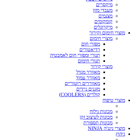
מיקסרים
מעבדי מזון
מצנמים
קומקומים
מיקרוגלים
מוצרי חימום וקירור
מוצרי חימום
מפזרי חום
רדיאטורים
תנורי ומפזרי חום לאמבטיה
תנורי חימום
מוצרי קירור
מאוורר מגדל
מאוורר עמוד
מאווררים רוטוריים
מזגנים ניידים
קולרים (COOLERS)
מוצרי טיפוח
מכונות גילוח
מכונות לעיצוב זקן
מכונות תספורת
מוצרי נינג'ה NINJA
גיהוץ