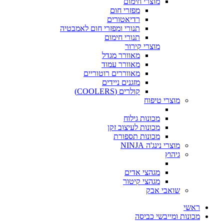
מוצרי חימום
מפזרי חום
רדיאטורים
תנורי ומפזרי חום לאמבטיה
תנורי חימום
מוצרי קירור
מאוורר מגדל
מאוורר עמוד
מאווררים רוטוריים
מזגנים ניידים
קולרים (COOLERS)
מוצרי טיפוח
מכונות גילוח
מכונות לעיצוב זקן
מכונות תספורת
מוצרי נינג'ה NINJA
גיהוץ
מגהצי אדים
מגהצי קיטור
שואבי אבק
ראשי
מכונות ומייבשי כביסה