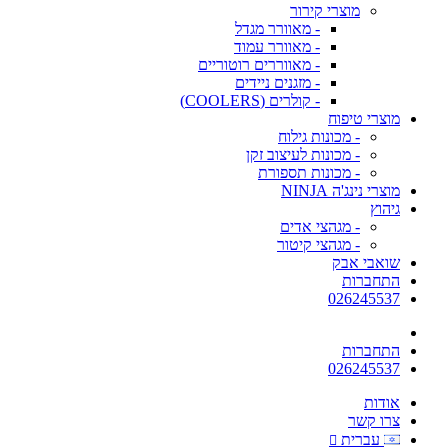
מוצרי קירור
- מאוורר מגדל
- מאוורר עמוד
- מאווררים רוטוריים
- מזגנים ניידים
- קולרים (COOLERS)
מוצרי טיפוח
- מכונות גילוח
- מכונות לעיצוב זקן
- מכונות תספורת
מוצרי נינג'ה NINJA
גיהוץ
- מגהצי אדים
- מגהצי קיטור
שואבי אבק
התחברות
026245537
התחברות
026245537
אודות
צרו קשר
עברית