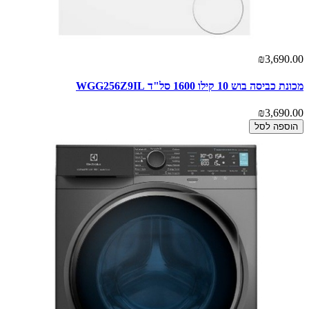
₪3,690.00
מכונת כביסה בוש 10 קילו 1600 סל"ד WGG256Z9IL
₪3,690.00
הוספה לסל