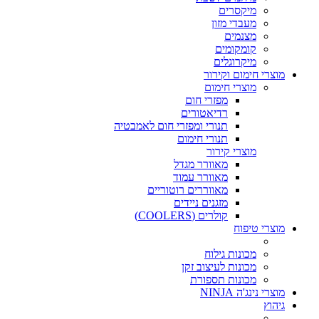
מיקסרים
מעבדי מזון
מצנמים
קומקומים
מיקרוגלים
מוצרי חימום וקירור
מוצרי חימום
מפזרי חום
רדיאטורים
תנורי ומפזרי חום לאמבטיה
תנורי חימום
מוצרי קירור
מאוורר מגדל
מאוורר עמוד
מאווררים רוטוריים
מזגנים ניידים
קולרים (COOLERS)
מוצרי טיפוח
מכונות גילוח
מכונות לעיצוב זקן
מכונות תספורת
מוצרי נינג'ה NINJA
גיהוץ