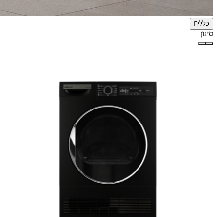
כללי
סינון