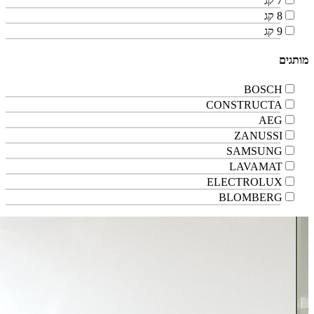
7 קג
8 קג
9 קג
מותגים
BOSCH
CONSTRUCTA
AEG
ZANUSSI
SAMSUNG
LAVAMAT
ELECTROLUX
BLOMBERG