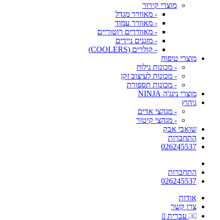
מוצרי קירור
- מאוורר מגדל
- מאוורר עמוד
- מאווררים רוטוריים
- מזגנים ניידים
- קולרים (COOLERS)
מוצרי טיפוח
- מכונות גילוח
- מכונות לעיצוב זקן
- מכונות תספורת
מוצרי נינג'ה NINJA
גיהוץ
- מגהצי אדים
- מגהצי קיטור
שואבי אבק
התחברות
026245537
התחברות
026245537
אודות
צרו קשר
עברית