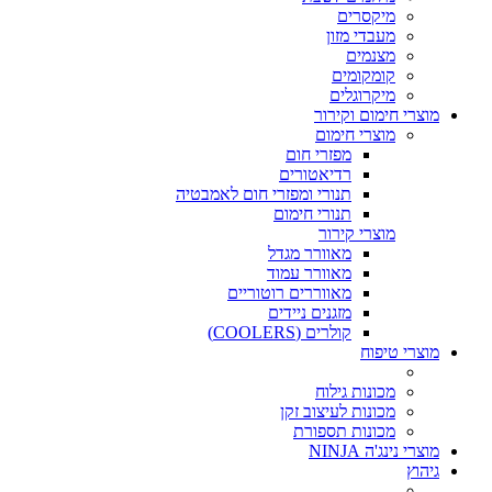
מיקסרים
מעבדי מזון
מצנמים
קומקומים
מיקרוגלים
מוצרי חימום וקירור
מוצרי חימום
מפזרי חום
רדיאטורים
תנורי ומפזרי חום לאמבטיה
תנורי חימום
מוצרי קירור
מאוורר מגדל
מאוורר עמוד
מאווררים רוטוריים
מזגנים ניידים
קולרים (COOLERS)
מוצרי טיפוח
מכונות גילוח
מכונות לעיצוב זקן
מכונות תספורת
מוצרי נינג'ה NINJA
גיהוץ