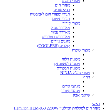
מוצרי חימום
מפזרי חום
רדיאטורים
תנורי ומפזרי חום לאמבטיה
תנורי חימום
מוצרי קירור
מאוורר מגדל
מאוורר עמוד
מאווררים רוטוריים
מזגנים ניידים
קולרים (COOLERS)
מוצרי טיפוח
מכונות גילוח
מכונות לעיצוב זקן
מכונות תספורת
מוצרי נינג'ה NINJA
גיהוץ
מגהצי אדים
מגהצי קיטור
שואבי אבק
ראשי
מפזר חום למקלחת המילטון Hemilton HEM-853 2200W