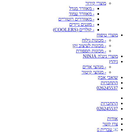
מוצרי קירור
- מאוורר מגדל
- מאוורר עמוד
- מאווררים רוטוריים
- מזגנים ניידים
- קולרים (COOLERS)
מוצרי טיפוח
- מכונות גילוח
- מכונות לעיצוב זקן
- מכונות תספורת
מוצרי נינג'ה NINJA
גיהוץ
- מגהצי אדים
- מגהצי קיטור
שואבי אבק
התחברות
026245537
התחברות
026245537
אודות
צרו קשר
עברית