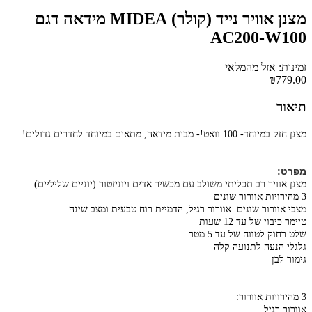
מצנן אוויר נייד (קולר) MIDEA מידאה דגם
AC200-W100
זמינות: אזל מהמלאי
₪779.00
תיאור
מצנן חזק במיוחד- 100 וואט!- מבית מידאה, מתאים במיוחד לחדרים גדולים!
מפרט:
מצנן אוויר רב תכליתי משולב עם מכשיר אדים ויוניזטור (יוניים שליליים)
3 מהירויות אוורור שונים
מצבי אוורור שונים: אוורור רגיל, הדמיית רוח טבעית ומצב שינה
טיימר כיבוי של עד 12 שעות
שלט רחוק לטווח של עד 5 מטר
גלגלי הנעה לתנועה קלה
גימור לבן
3 מהירויות אוורור:
אוורור רגיל