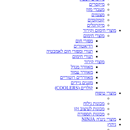
מיקסרים
מעבדי מזון
מצנמים
קומקומים
מיקרוגלים
מוצרי חימום וקירור
מוצרי חימום
מפזרי חום
רדיאטורים
תנורי ומפזרי חום לאמבטיה
תנורי חימום
מוצרי קירור
מאוורר מגדל
מאוורר עמוד
מאווררים רוטוריים
מזגנים ניידים
קולרים (COOLERS)
מוצרי טיפוח
מכונות גילוח
מכונות לעיצוב זקן
מכונות תספורת
מוצרי נינג'ה NINJA
גיהוץ