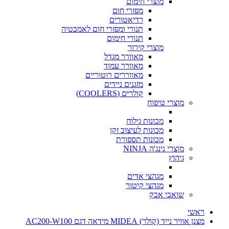
מוצרי חימום
מפזרי חום
רדיאטורים
תנורי ומפזרי חום לאמבטיה
תנורי חימום
מוצרי קירור
מאוורר מגדל
מאוורר עמוד
מאווררים רוטוריים
מזגנים ניידים
קולרים (COOLERS)
מוצרי טיפוח
מכונות גילוח
מכונות לעיצוב זקן
מכונות תספורת
מוצרי נינג'ה NINJA
גיהוץ
מגהצי אדים
מגהצי קיטור
שואבי אבק
ראשי
מצנן אוויר נייד (קולר) MIDEA מידאה דגם AC200-W100