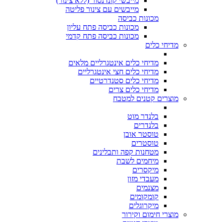
מייבשי קונדנסור (ללא צינור)
מייבשים עם צינור פליטה
מכונות כביסה
מכונות כביסה פתח עליון
מכונות כביסה פתח קדמי
מדיחי כלים
מדיחי כלים אינטגרליים מלאים
מדיחי כלים חצי אינטגרליים
מדיחי כלים סטנדרטיים
מדיחי כלים צרים
מוצרים קטנים למטבח
בלנדר מוט
בלנדרים
טוסטר אובן
טוסטרים
מטחנות קפה ותבלינים
מיחמים לשבת
מיקסרים
מעבדי מזון
מצנמים
קומקומים
מיקרוגלים
מוצרי חימום וקירור