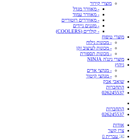
מוצרי קירור
- מאוורר מגדל
- מאוורר עמוד
- מאווררים רוטוריים
- מזגנים ניידים
- קולרים (COOLERS)
מוצרי טיפוח
- מכונות גילוח
- מכונות לעיצוב זקן
- מכונות תספורת
מוצרי נינג'ה NINJA
גיהוץ
- מגהצי אדים
- מגהצי קיטור
שואבי אבק
התחברות
026245537
התחברות
026245537
אודות
צרו קשר
עברית