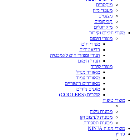
מיקסרים
מעבדי מזון
מצנמים
קומקומים
מיקרוגלים
מוצרי חימום וקירור
מוצרי חימום
מפזרי חום
רדיאטורים
תנורי ומפזרי חום לאמבטיה
תנורי חימום
מוצרי קירור
מאוורר מגדל
מאוורר עמוד
מאווררים רוטוריים
מזגנים ניידים
קולרים (COOLERS)
מוצרי טיפוח
מכונות גילוח
מכונות לעיצוב זקן
מכונות תספורת
מוצרי נינג'ה NINJA
גיהוץ