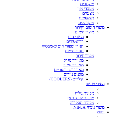
מיקסרים
מעבדי מזון
מצנמים
קומקומים
מיקרוגלים
מוצרי חימום וקירור
מוצרי חימום
מפזרי חום
רדיאטורים
תנורי ומפזרי חום לאמבטיה
תנורי חימום
מוצרי קירור
מאוורר מגדל
מאוורר עמוד
מאווררים רוטוריים
מזגנים ניידים
קולרים (COOLERS)
מוצרי טיפוח
מכונות גילוח
מכונות לעיצוב זקן
מכונות תספורת
מוצרי נינג'ה NINJA
גיהוץ