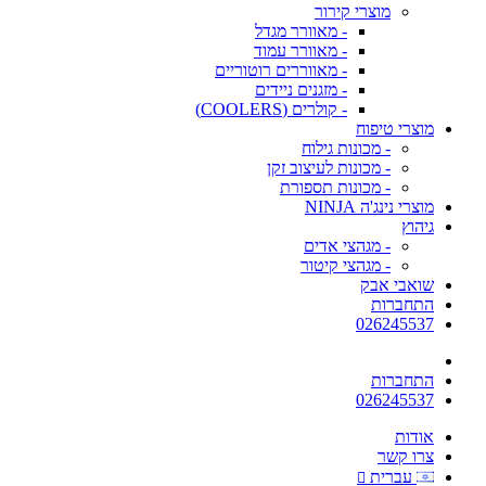
מוצרי קירור
- מאוורר מגדל
- מאוורר עמוד
- מאווררים רוטוריים
- מזגנים ניידים
- קולרים (COOLERS)
מוצרי טיפוח
- מכונות גילוח
- מכונות לעיצוב זקן
- מכונות תספורת
מוצרי נינג'ה NINJA
גיהוץ
- מגהצי אדים
- מגהצי קיטור
שואבי אבק
התחברות
026245537
התחברות
026245537
אודות
צרו קשר
עברית