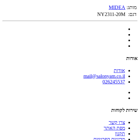
מותג:
MIDEA
דגם:
NY2311-20M
אודות
אודות
mail@salonyam.co.il
026245537
שירות לקוחות
צרו קשר
מפת האתר
תקנון
מדיניות הפרטיות