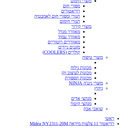
מוצרי חימום
מפזרי חום
רדיאטורים
תנורי ומפזרי חום לאמבטיה
תנורי חימום
מוצרי קירור
מאוורר מגדל
מאוורר עמוד
מאווררים רוטוריים
מזגנים ניידים
קולרים (COOLERS)
מוצרי טיפוח
מכונות גילוח
מכונות לעיצוב זקן
מכונות תספורת
מוצרי נינג'ה NINJA
גיהוץ
מגהצי אדים
מגהצי קיטור
שואבי אבק
ראשי
רדיאטור 11 צלעות מידאה Midea NY2311-20M