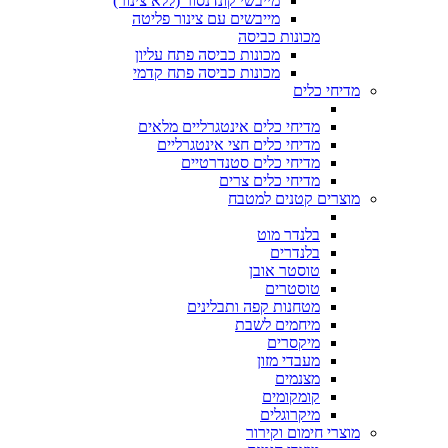
מייבשי קונדנסור (ללא צינור)
מייבשים עם צינור פליטה
מכונות כביסה
מכונות כביסה פתח עליון
מכונות כביסה פתח קדמי
מדיחי כלים
מדיחי כלים אינטגרליים מלאים
מדיחי כלים חצי אינטגרליים
מדיחי כלים סטנדרטיים
מדיחי כלים צרים
מוצרים קטנים למטבח
בלנדר מוט
בלנדרים
טוסטר אובן
טוסטרים
מטחנות קפה ותבלינים
מיחמים לשבת
מיקסרים
מעבדי מזון
מצנמים
קומקומים
מיקרוגלים
מוצרי חימום וקירור