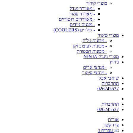
מוצרי קירור
- מאוורר מגדל
- מאוורר עמוד
- מאווררים רוטוריים
- מזגנים ניידים
- קולרים (COOLERS)
מוצרי טיפוח
- מכונות גילוח
- מכונות לעיצוב זקן
- מכונות תספורת
מוצרי נינג'ה NINJA
גיהוץ
- מגהצי אדים
- מגהצי קיטור
שואבי אבק
התחברות
026245537
התחברות
026245537
אודות
צרו קשר
עברית