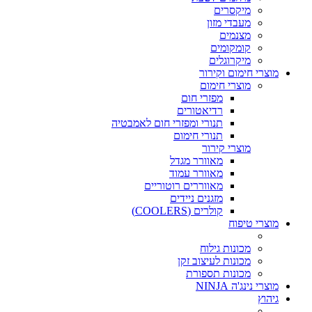
מיקסרים
מעבדי מזון
מצנמים
קומקומים
מיקרוגלים
מוצרי חימום וקירור
מוצרי חימום
מפזרי חום
רדיאטורים
תנורי ומפזרי חום לאמבטיה
תנורי חימום
מוצרי קירור
מאוורר מגדל
מאוורר עמוד
מאווררים רוטוריים
מזגנים ניידים
קולרים (COOLERS)
מוצרי טיפוח
מכונות גילוח
מכונות לעיצוב זקן
מכונות תספורת
מוצרי נינג'ה NINJA
גיהוץ