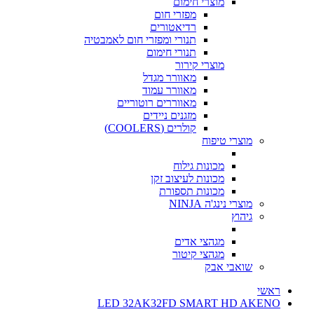
מוצרי חימום
מפזרי חום
רדיאטורים
תנורי ומפזרי חום לאמבטיה
תנורי חימום
מוצרי קירור
מאוורר מגדל
מאוורר עמוד
מאווררים רוטוריים
מזגנים ניידים
קולרים (COOLERS)
מוצרי טיפוח
מכונות גילוח
מכונות לעיצוב זקן
מכונות תספורת
מוצרי נינג'ה NINJA
גיהוץ
מגהצי אדים
מגהצי קיטור
שואבי אבק
ראשי
LED 32AK32FD SMART HD AKENO