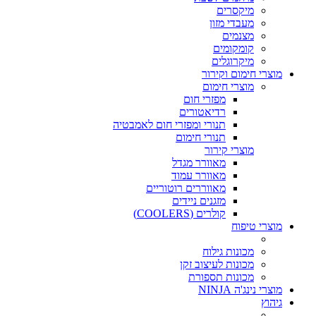
מיקסרים
מעבדי מזון
מצנמים
קומקומים
מיקרוגלים
מוצרי חימום וקירור
מוצרי חימום
מפזרי חום
רדיאטורים
תנורי ומפזרי חום לאמבטיה
תנורי חימום
מוצרי קירור
מאוורר מגדל
מאוורר עמוד
מאווררים רוטוריים
מזגנים ניידים
קולרים (COOLERS)
מוצרי טיפוח
מכונות גילוח
מכונות לעיצוב זקן
מכונות תספורת
מוצרי נינג'ה NINJA
גיהוץ