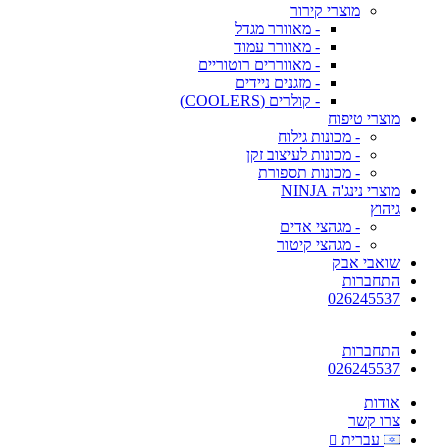
מוצרי קירור
- מאוורר מגדל
- מאוורר עמוד
- מאווררים רוטוריים
- מזגנים ניידים
- קולרים (COOLERS)
מוצרי טיפוח
- מכונות גילוח
- מכונות לעיצוב זקן
- מכונות תספורת
מוצרי נינג'ה NINJA
גיהוץ
- מגהצי אדים
- מגהצי קיטור
שואבי אבק
התחברות
026245537
התחברות
026245537
אודות
צרו קשר
עברית